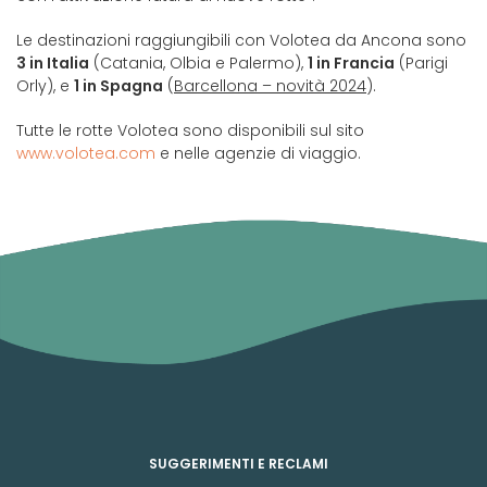
Le destinazioni raggiungibili con Volotea da Ancona sono
3 in Italia
(Catania, Olbia e Palermo),
1 in Francia
(Parigi
Orly), e
1 in Spagna
(
Barcellona – novità 2024
).
Tutte le rotte Volotea sono disponibili sul sito
www.volotea.com
e nelle agenzie di viaggio.
SUGGERIMENTI E RECLAMI