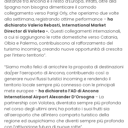
distanze tra Ancona e il resto d’Europa
.
Infatti, oltre alla
Spagna non bisogna dimenticare il comodo
collegamento verso Parigi Orly, che operiamo due volte
alla settimana, registrando ottime performance –
ha
dichiarato Valeria Rebasti, International Market
Director di Volotea -.
Questi collegamenti internazionali,
a cui si aggiungono le rotte domestiche verso Catania,
Olbia e Palermo, contribuiscono al rafforzamento del
turismo incoming, creando nuove opportunità di crescita
per l’intero territorio”.
“Siamo molto felici di arricchire la proposta di destinazioni
da/per l’aeroporto di Ancona, contribuendo così a
generare nuovi flussi turistici incoming e rendendo il
territorio locale sempre più connesso con le principali
mete europee –
ha dichiarato l’AD di Ancona
International Airport Alexander D’Orsogna
– La
partnership con Volotea, diventata sempre più profonda
nel corso degli ultimi anni, ha portato i suoi frutti sia
all’aeroporto che all’intero comparto turistico della
regione ed auspichiamo che diventi sempre più profonda
con l’attivazione futura di nuove rotte”.