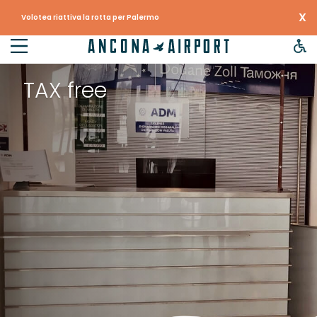
X
Volotea riattiva la rotta per Palermo
TAX free