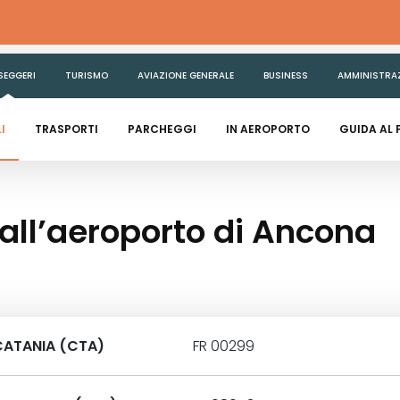
SEGGERI
TURISMO
AVIAZIONE GENERALE
BUSINESS
AMMINISTRA
I
TRASPORTI
PARCHEGGI
IN AEROPORTO
GUIDA AL
 dall’aeroporto di Ancona
CATANIA (CTA)
FR 00299