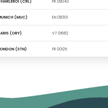
CHARLEROI (CRL)
FR 08043
MUNICH (MUC)
EN 08301
PARIS (ORY)
V7 01682
LONDON (STN)
FR 00125