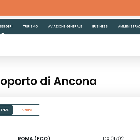
SEGGERI
TURISMO
AVIAZIONE GENERALE
BUSINESS
AMMINISTRA
eroporto di Ancona
TENZE
ARRIVI
ROMA (FCO)
DX 01702